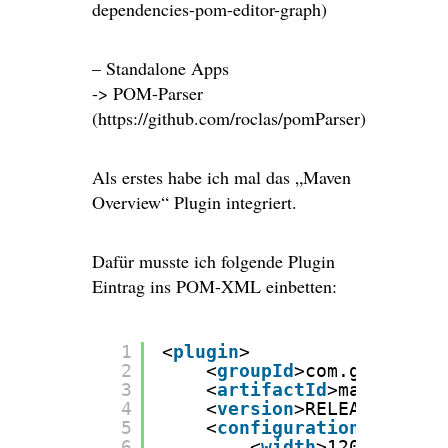
dependencies-pom-editor-graph)
– Standalone Apps
-> POM-Parser
(https://github.com/roclas/pomParser)
Als erstes habe ich mal das „Maven
Overview“ Plugin integriert.
Dafür musste ich folgende Plugin
Eintrag ins POM-XML einbetten:
1
<
plugin
>
2
<
groupId
>com.googlecod
3
<
artifactId
>maven-over
4
<
version
>RELEASE</
vers
5
<
configuration
>
6
<
width
>1200</
width