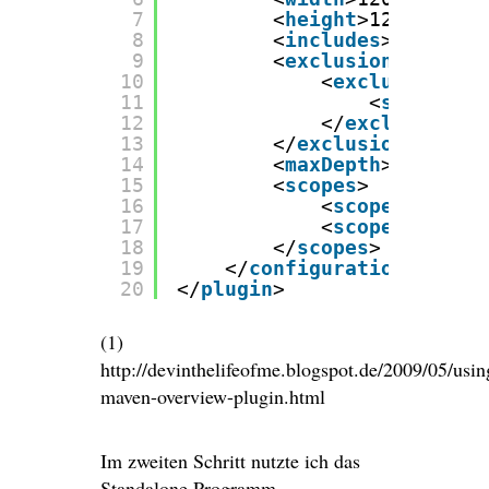
7
<
height
>1200</
heig
8
<
includes
>com.comp
9
<
exclusions
>
10
<
exclusion
>
11
<
scope
>tes
12
</
exclusion
>
13
</
exclusions
>     
14
<
maxDepth
>1</
maxDe
15
<
scopes
>
16
<
scope
>compile
17
<
scope
>runtime
18
</
scopes
>  
19
</
configuration
>      
20
</
plugin
>
(1)
http://devinthelifeofme.blogspot.de/2009/05/usin
maven-overview-plugin.html
Im zweiten Schritt nutzte ich das
Standalone Programm.