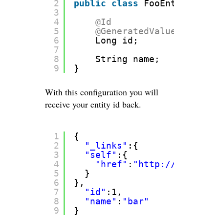
2
public
class
FooEntity {
3
4
@Id
5
@GeneratedValue
(strateg
6
Long id;
7
8
String name;
9
}
With this configuration you will
receive your entity id back.
1
{
2
"_links"
:{
3
"self"
:{
4
"href"
:
"
http://localhos
5
}
6
},
7
"id"
:1,
8
"name"
:
"bar"
9
}