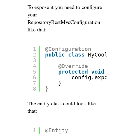
To expose it you need to configure
your
RepositoryRestMvcConfiguration
like that:
1
@Configuration
2
public
class
MyCoolConfigur
3
4
@Override
5
protected
void
configur
6
config.exposeIdsFor
7
}
8
}
The entity class could look like
that:
1
@Entity