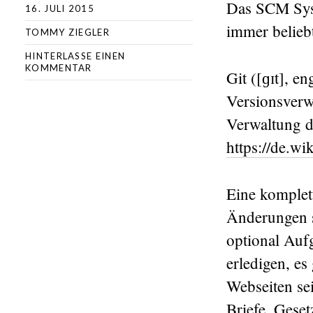
Das SCM Syst
16. JULI 2015
immer beliebt
TOMMY ZIEGLER
HINTERLASSE EINEN
KOMMENTAR
Git ([ɡɪt], e
Versionsverw
Verwaltung d
https://de.wi
Eine komplet
Änderungen s
optional Auf
erledigen, es
Webseiten se
Briefe, Geset