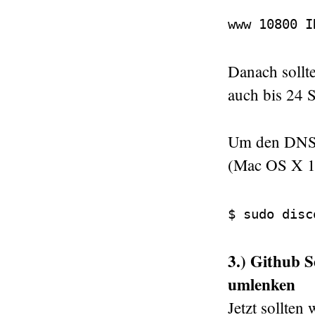
www 10800 I
Danach sollte
auch bis 24 S
Um den DNS C
(Mac OS X 1
$ sudo disc
3.) Github 
umlenken
Jetzt sollte