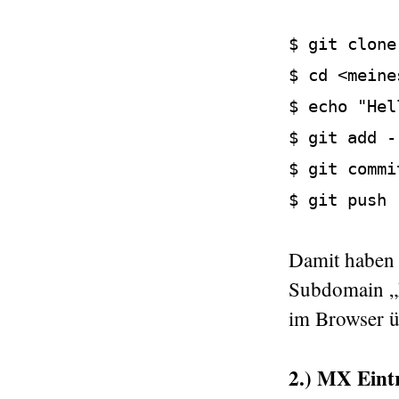
$ git clone
$ cd <meine
$ echo "Hel
$ git add -
$ git commi
$ git push 
Damit haben w
Subdomain „ht
im Browser ü
2.) MX Eint