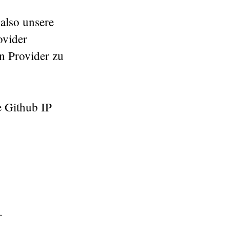
also unsere
ovider
n Provider zu
e Github IP
.