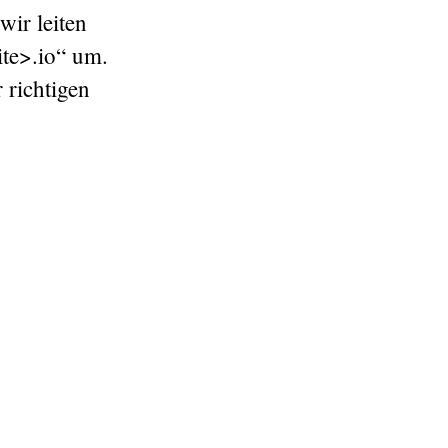
ir leiten
ite>.io“ um.
 richtigen