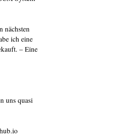
en nächsten
abe ich eine
ekauft. – Eine
en uns quasi
hub.io