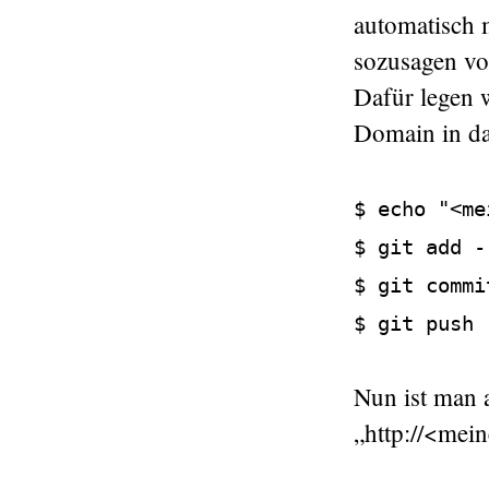
automatisch 
sozusagen vo
Dafür legen 
Domain in da
$ echo "<me
$ git add -
$ git commi
$ git push 
Nun ist man 
„http://<mein