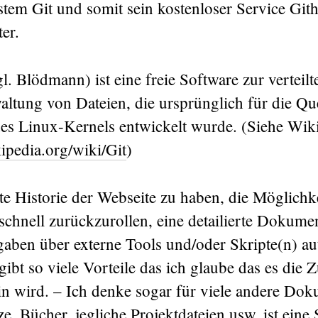
em Git und somit sein kostenloser Service Git
er.
ngl. Blödmann) ist eine freie Software zur verteilt
altung von Dateien, die ursprünglich für die Qu
es Linux-Kernels entwickelt wurde. (Siehe Wiki
kipedia.org/wiki/Git
)
te Historie der Webseite zu haben, die Möglichk
chnell zurückzurollen, eine detailierte Dokumen
gaben über externe Tools und/oder Skripte(n) au
 gibt so viele Vorteile das ich glaube das es die 
in wird. – Ich denke sogar für viele andere Do
ze, Bücher, jegliche Projektdateien usw. ist ei