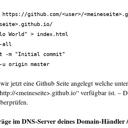
 https://github.com/<user>/<meineseite>.g
seite>.github.io/
lo World" > index.html
-all
t -m "Initial commit"
-u origin master
ir jetzt eine Github Seite angelegt welche unte
tp://<meineseite>.github.io“ verfügbar ist. – Di
berprüfen.
räge im DNS-Server deines Domain-Händler /