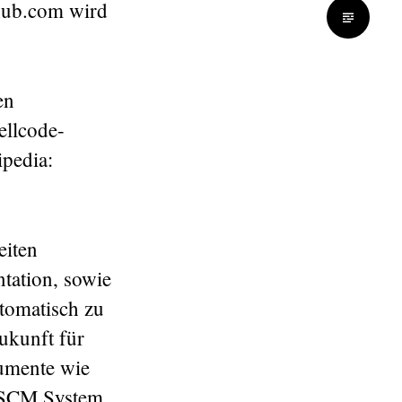
hub.com wird
en
ellcode-
pedia:
eiten
tation, sowie
tomatisch zu
Zukunft für
kumente wie
ne SCM System