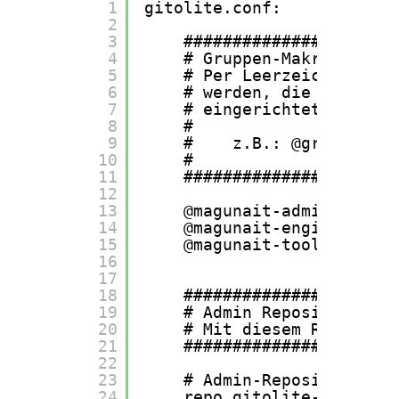
1
gitolite.conf:
2
3
######################
4
# Gruppen-Makros:     
5
# Per Leerzeichen getr
6
# werden, die mittels 
7
# eingerichtet worden 
8
#                     
9
#    z.B.: @group_name
10
#                     
11
######################
12
13
@magunait-admins      
14
@magunait-engineers   
15
@magunait-tools       
16
17
18
######################
19
# Admin Repository:   
20
# Mit diesem Repositor
21
######################
22
23
# Admin-Repository
24
repo gitolite-admin