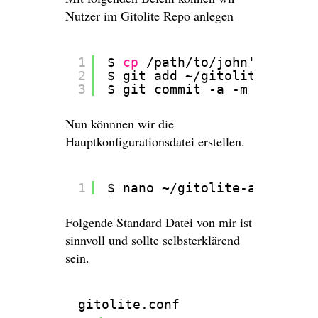
Nutzer im Gitolite Repo anlegen
1
$ 
cp
/path/to/john
's
/public
2
$ git add ~
/gitolite-admin/
3
$ git commit -a -m 
"New use
Nun könnnen wir die
Hauptkonfigurationsdatei erstellen.
1
$ nano ~
/gitolite-admin/con
Folgende Standard Datei von mir ist
sinnvoll und sollte selbsterklärend
sein.
gitolite.conf