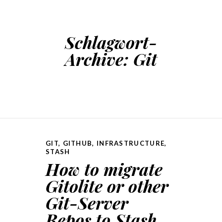
Schlagwort-
Archive:
Git
GIT
,
GITHUB
,
INFRASTRUCTURE
,
STASH
How to migrate
Gitolite or other
Git-Server
Repos to Stash