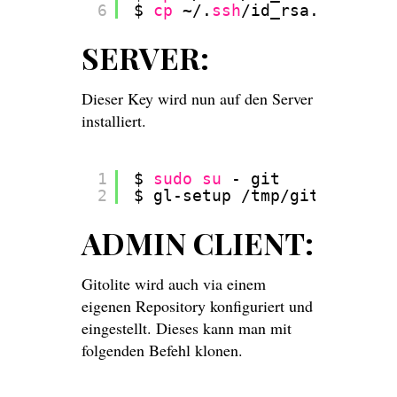
6
$ 
cp
~/.
ssh
/id_rsa
.pub ~
/gi
SERVER:
Dieser Key wird nun auf den Server
installiert.
1
$ 
sudo
su
- git
2
$ gl-setup 
/tmp/git-admin
.p
ADMIN CLIENT:
Gitolite wird auch via einem
eigenen Repository konfiguriert und
eingestellt. Dieses kann man mit
folgenden Befehl klonen.