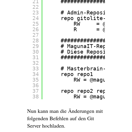
21
######################
22
23
# Admin-Repository
24
repo gitolite-admin
25
RW     = @magunait
26
R      = @magunait
27
28
######################
29
# MagunaIT-Repositorie
30
# Diese Repositories w
31
######################
32
33
# Masterbrain-Reposito
34
repo repo1
35
RW = @magunait-eng
36
37
repo repo2 repo3
38
RW = @magunait-eng
Nun kann man die Änderungen mit
folgenden Befehlen auf den Git
Server hochladen.