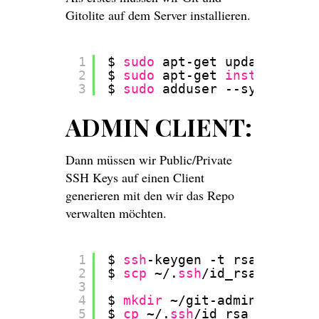
Gitolite auf dem Server installieren.
1
$ 
sudo
apt-get update
2
$ 
sudo
apt-get 
install
git-
3
$ 
sudo
adduser --system --g
ADMIN CLIENT:
Dann müssen wir Public/Private
SSH Keys auf einen Client
generieren mit den wir das Repo
verwalten möchten.
1
$ 
ssh
-keygen -t rsa
2
$ 
scp
~/.
ssh
/id_rsa
.pub reg
3
4
$ 
mkdir
~
/git-admin-keys
5
$ 
cp
~/.
ssh
/id_rsa
~
/git-ad