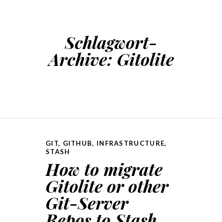
Schlagwort-
Archive:
Gitolite
GIT
,
GITHUB
,
INFRASTRUCTURE
,
STASH
How to migrate
Gitolite or other
Git-Server
Repos to Stash