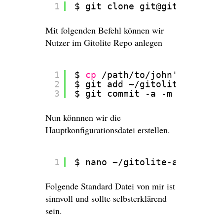
1
$ git clone git@git_server_
Mit folgenden Befehl können wir
Nutzer im Gitolite Repo anlegen
1
$ 
cp
/path/to/john
's
/public
2
$ git add ~
/gitolite-admin/
3
$ git commit -a -m 
"New use
Nun könnnen wir die
Hauptkonfigurationsdatei erstellen.
1
$ nano ~
/gitolite-admin/con
Folgende Standard Datei von mir ist
sinnvoll und sollte selbsterklärend
sein.