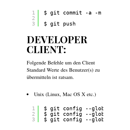
1
$ git commit -a -m 
"Add use
2
3
$ git push
DEVELOPER
CLIENT:
Folgende Befehle um den Client
Standard Werte des Benutzer(s) zu
übermitteln ist ratsam.
Unix (Linux, Mac OS X etc.)
1
$ git config --global core.
2
$ git config --global user.
3
$ git config --global user.