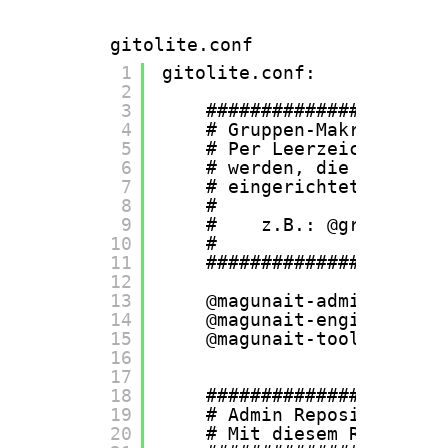
gitolite.conf
1
gitolite.conf:
2
3
######################
4
# Gruppen-Makros:     
5
# Per Leerzeichen getr
6
# werden, die mittels 
7
# eingerichtet worden 
8
#                     
9
#    z.B.: @group_name
10
#                     
11
######################
12
13
@magunait-admins      
14
@magunait-engineers   
15
@magunait-tools       
16
17
18
######################
19
# Admin Repository:   
20
# Mit diesem Repositor